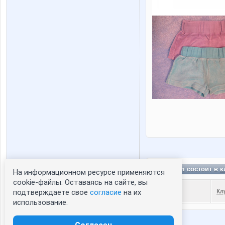
marishm состоит в
к
На информационном ресурсе применяются
Статистика портрета:
cookie-файлы. Оставаясь на сайте, вы
Кл
подтверждаете свое
согласие
на их
сейчас просматривают портрет - 0
использование.
зарегистрированные пользователи
посетившие портрет за 7 дней - 0