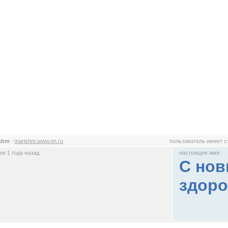
ishm
:
marishm.www.nn.ru
пользователь имеет 
е 1 года назад
настоящее имя:
С нов
здоро