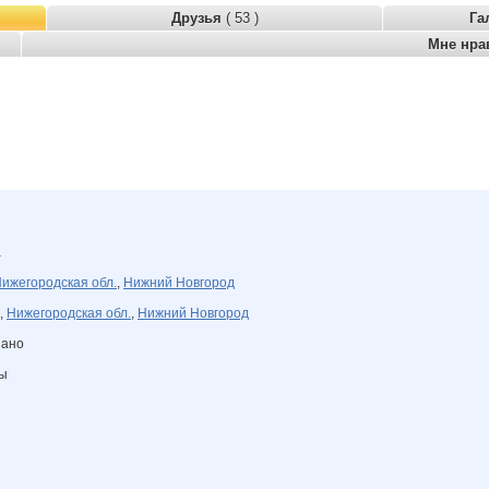
Друзья
( 53 )
Га
Мне нра
а
ижегородская обл.
,
Нижний Новгород
,
Нижегородская обл.
,
Нижний Новгород
зано
ны