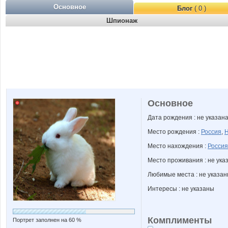
Основное
Блог
( 0 )
Шпионаж
Основное
Дата рождения : не указан
Место рождения :
Россия
,
Н
Место нахождения :
Россия
Место проживания : не ука
Любимые места : не указа
Интересы : не указаны
Комплименты
Портрет заполнен на 60 %