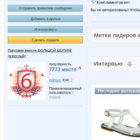
Комплиментов нет.
Отправить приватное сообщение
Вы не авторизованы! Чтоб
Добавить в друзья
Игнорировать
Метки лидеров
Сделать подарок
Покупаем вместе: БОЛЬШОЙ ШОПИНГ
(взрослый)
Интервью
популярность:
-5
7773 место
↓
рейтинг
3141
?
Привилегированный
Последние
фотогра
пользователь
6
уровня