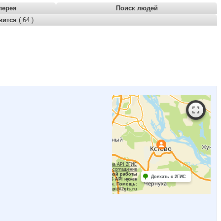
лерея
Поиск людей
вится
( 64 )
Работает на API 2ГИС
Лицензионное соглашение
Для корректной работы
Доехать с 2ГИС
Raster JS API нужен
ключ. Помощь:
api@2gis.ru