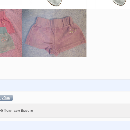
лубах
уб Покупаем Вместе