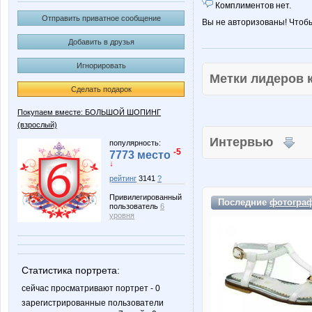
Комплиментов нет.
Отправить приватное сообщение
Вы не авторизованы! Чтоб
Добавить в друзья
Игнорировать
Метки лидеров
Сделать подарок
Покупаем вместе: БОЛЬШОЙ ШОПИНГ
(взрослый)
Интервью
популярность:
-5
7773 место
↓
рейтинг
3141
?
Привилегированный
Последние
фотогра
пользователь
6
уровня
Статистика портрета:
сейчас просматривают портрет - 0
зарегистрированные пользователи